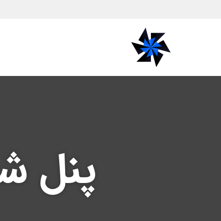
پرش
به
محتوا
پنل شب