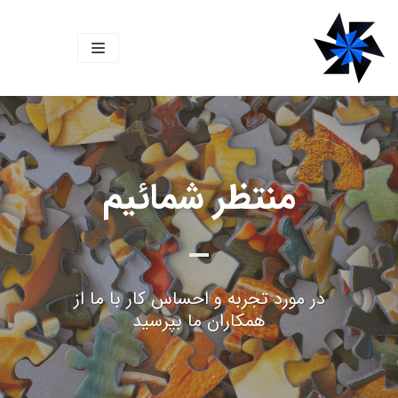
پرش
به
محتوا
منتظر شمائیم
در مورد تجربه و احساس کار با ما از
همکاران ما بپرسید